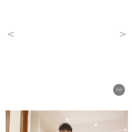
1
/
10