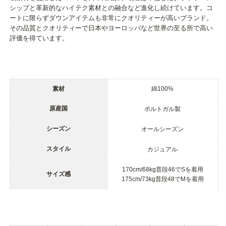
シップと革新的なハイテク素材との融合など進化し続けています。コ
ートに限らずダウンアイテムも非常にクオリティーが高いブランド。
その品質とクオリティーで日本やヨーロッパなど世界の至る所で高い
評価を得ています。
素材
綿100%
原産国
ポルトガル製
シーズン
オールシーズン
スタイル
カジュアル
170cm/68kg普段46でSを着用
サイズ感
175cm/73kg普段48でMを着用