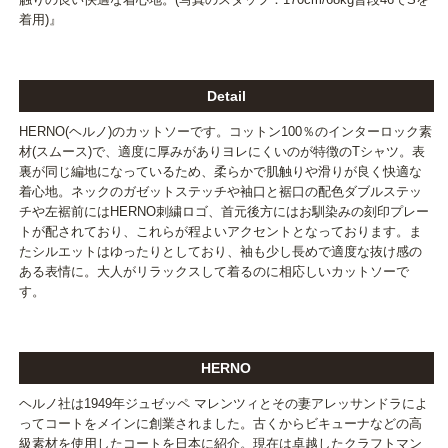
着用)』
Detail
HERNO(ヘルノ)のカットソーです。コットン100％のインターロック素
材(スムース)で、適度に厚みがありヨレにくいのが特徴のTシャツ。表
裏が同じ編地になっているため、柔らかで肌触りや滑りが良く快適な
着心地。ネックのガゼットステッチや袖口と裾口の配色ダブルステッ
チや左裾前にはHERNO刺繍ロゴ、首元後方にはお馴染みの刻印プレー
トが配されており、これらが程よいアクセントとなっております。ま
たシルエットはゆったりとしており、袖も少し長めで適度な抜け感の
ある表情に。大人がリラックスして着るのに相応しいカットソーで
す。
HERNO
ヘルノ社は1949年ジュゼッペ マレンツィとその妻アレッサンドラによ
ってコートをメインに創業されました。古くからビキューナなどの高
級素材を使用したコートを日本に紹介。現在は卓越したクラフトマン