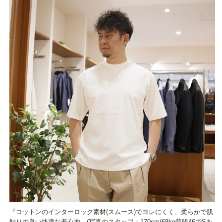
『コットンのインターロック素材(スムース)でヨレにくく、柔らかで肌
触りの良い快適な着心地。(写真のスタッフ：170cm/68kg普段46でSを