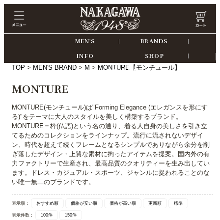
MEN'S
BRANDS
INFO
SHOP
TOP
>
MEN'S BRAND
>
M
>
MONTURE【モンチュール】
CONTACT
MONTURE
MONTURE(モンチュール)は"Forming Elegance (エレガンスを形にす
る)"をテーマに大人のスタイルを美しく構築するブランド。
MONTURE＝枠(仏語)という名の通り、着る人自身の美しさを引き立
てるためのコレクションをラインナップ。流行に流されないデザイ
ン、時代を超えて続くフレームとなるシンプルでありながら余分を削
ぎ落したデザイン・上質な素材に拘ったアイテムを提案。国内外の有
力ファクトリーで生産され、最高品質のクオリティーを生み出してい
ます。ドレス・カジュアル・スポーツ、ジャンルに捉われることのな
い唯一無二のブランドです。
表示順：
おすすめ順
価格が安い順
価格が高い順
更新順
標準
表示件数：
100件
150件